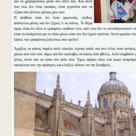
και τα χρησιμοποιείς μέσα στο σπίτι σου. Και αυτά
που λέω δεν είναι εικασίες, είναι γεγονότα που τα
έζησα από άλλους φίλους μου εκεί.
Η αλήθεια είναι ότι όταν πρωτοπάς, νιώθεις
απίστευτα μόνος και δεν ξέρεις τι να κάνεις. Το θέμα
όμως είναι ότι όλοι οι ερασμίτες νιώθουν έτσι, κάτι που δεν το συνειδητοποιούν 
είναι να κλαίγονται για το πόσο μόνοι είναι που δεν έχουν κανέναν. Αυτό κρατάει έ
ζήσεις την ερασμίτικη ζωή όπως σου πρέπει!
Αρχίζεις να κάνεις παρέες πολύ εύκολα, περνάς καλά, και στο τέλος όταν φεύγεις,
μήνας από τότε που πήγες και δεν πρόλαβες να κάνεις όσα ήθελες. Αυτό συμβαίνει γι
ξένος, αλλά σαν να είσαι στο σπίτι σου. Έχεις αφήσει πίσω ένα σωρό αναμνήσε
οικογένεια που την αγάπησες και ελπίζεις κάποτε να την ξαναβρείς…