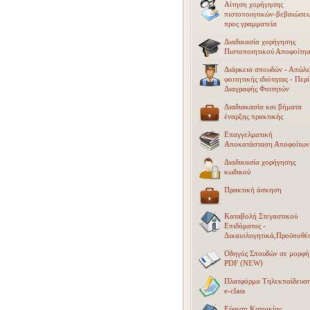
Αίτηση χορήγησης
πιστοποιητικών-βεβαιώσε
προς γραμματεία
Διαδικασία χορήγησης
Πιστοποιητικού Αποφοίτη
Διάρκεια σπουδών - Απώλε
φοιτητικής ιδιότητας - Περί
Διαγραφής Φοιτητών
Διαδιακασία και βήματα
έναρξης πρακτικής
Επαγγελματική
Αποκατάσταση Αποφοίτων
Διαδικασία χορήγησης
κωδικού
Πρακτική άσκηση
Καταβολή Στεγαστικού
Επιδόματος -
Δικαιολογητικά,Προϋποθέσ
Οδηγός Σπουδών σε μορφή
PDF (NEW)
Πλατφόρμα Τηλεκπαίδευσ
e-class
Εύρεση Κατοικίας