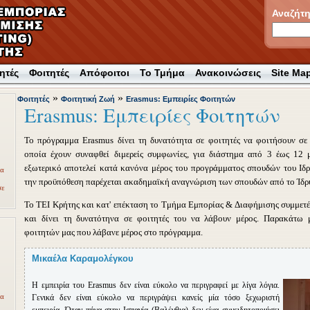
Αναζήτ
ητές
Φοιτητές
Απόφοιτοι
Το Τμήμα
Ανακοινώσεις
Site Ma
»
»
Φοιτητές
Φοιτητική Ζωή
Erasmus: Εμπειρίες Φοιτητών
Erasmus: Εμπειρίες Φοιτητών
Το πρόγραμμα Erasmus δίνει τη δυνατότητα σε φοιτητές να φοιτήσουν σ
οποία έχουν συναφθεί διμερείς συμφωνίες, για διάστημα από 3 έως 12 
εξωτερικό αποτελεί κατά κανόνα μέρος του προγράμματος σπουδών του Ιδρ
ρα
την προϋπόθεση παρέχεται ακαδημαϊκή αναγνώριση των σπουδών από το Ίδρ
σε
Το ΤΕΙ Κρήτης και κατ' επέκταση το Τμήμα Εμπορίας & Διαφήμισης συμμετέ
και δίνει τη δυνατότηνα σε φοιτητές του να λάβουν μέρος. Παρακάτω μ
φοιτητών μας που λάβανε μέρος στο πρόγραμμα.
Μικαέλα Καραμολέγκου
Η εμπειρία του Erasmus δεν είναι εύκολο να περιγραφεί με λίγα λόγια.
ία
Γενικά δεν είναι εύκολο να περιγράψει κανείς μία τόσο ξεχωριστή