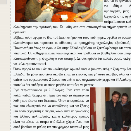
που να το φαντασ
για μάθημα… Α
ομολογήσω, μιας
ξεχωρίζεις τις αγγ
στόμα Ισπανού καθ
ολοκληρώσει την πρότασή του. Τα μαθήματα στα ισπανοαγγλικά πήγαν αρκετά κα
αραίωσα.
Βέβαια, όσον αφορά το ίδιο το Πανεπιστήμιο και τους καθηγητές, οφείλω να ομολο
ολοκαίνουρια και τεράστια, οι αίθουσες με προηγμένης τεχνολογίας εξοπλισμό
Πανεπιστήμια όπως τα έχουμε δει στην Ελλάδα (βέβαια να ξεκαθαρίσουμε ότι τα πα
ιδιωτικά). Οι καθηγητές είναι πολύ ευγενικοί και πρόθυμοι να βοηθήσουν όσο μπορ
Καταλαβαίνουν την ψυχολογία του φοιτητή. Δε σας κρύβω ότι πολλές φορές σκέφ
να μείνω για πάντα εκεί.
Όσον αφορά το κομμάτι που ενδιαφέρει αρκετό κόσμο (οικονομικό), η ζωή στην Ισπ
Ελλάδα. Το μόνο που είναι ακριβό είναι τα ενοίκια, και γι’ αυτό ακριβώς όλοι ο
σπίτια που συγκατοικούν 2 άτομα και σπίτια που συγκατοικούν μέχρι και 8! Ανάλογα
πιστεύω ότι επιλέγεις σε πόσο μεγάλο σπίτι θες να μείνεις.
Εγώ συγκατοικούσα με 2 Έλληνες. Ενώ είναι πολύ
καλά παιδιά, θεωρώ ότι ήταν ένα από τα στρατηγικά
λάθη που έκανα στο Erasmus. Όταν αποφασίσεις να
πας στο εξωτερικό για να σπουδάσεις και να ζήσεις
μία τόσο ξεχωριστή εμπειρία, καλό είναι να γνωρίσεις
και άλλους πολιτισμούς, και ο καλύτερος τρόπος
είναι να μένεις με άτομα από άλλες χώρες. Άσε που
αυτό βοηθάει να μάθεις και πιο γρήγορα ισπανικά μιας