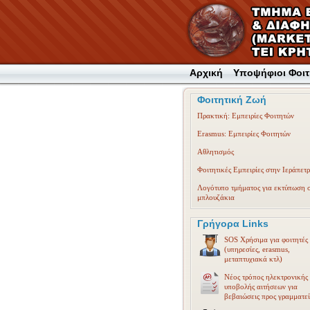
Αρχική
Υποψήφιοι Φοιτ
Φοιτητική Ζωή
Πρακτική: Εμπειρίες Φοιτητών
Erasmus: Εμπειρίες Φοιτητών
Αθλητισμός
Φοιτητικές Εμπειρίες στην Ιεράπετ
Λογότυπο τμήματος για εκτύπωση 
μπλουζάκια
Γρήγορα Links
SOS Χρήσιμα για φοιτητές
(υπηρεσίες, erasmus,
μεταπτυχιακά κτλ)
Νέος τρόπος ηλεκτρονικής
υποβολής αιτήσεων για
βεβαιώσεις προς γραμματε