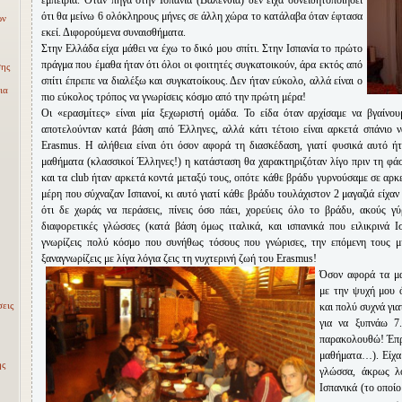
εμπειρία. Όταν πήγα στην Ισπανία (Βαλένθια) δεν είχα συνειδητοποιήσει
ότι θα μείνω 6 ολόκληρους μήνες σε άλλη χώρα το κατάλαβα όταν έφτασα
ων
εκεί. Διφορούμενα συναισθήματα.
Στην Ελλάδα είχα μάθει να έχω το δικό μου σπίτι. Στην Ισπανία το πρώτο
πράγμα που έμαθα ήταν ότι όλοι οι φοιτητές συγκατοικούν, άρα εκτός από
σης
σπίτι έπρεπε να διαλέξω και συγκατοίκους. Δεν ήταν εύκολο, αλλά είναι ο
ια
πιο εύκολος τρόπος να γνωρίσεις κόσμο από την πρώτη μέρα!
Οι «ερασμίτες» είναι μία ξεχωριστή ομάδα. Το είδα όταν αρχίσαμε να βγαίνο
αποτελούνταν κατά βάση από Έλληνες, αλλά κάτι τέτοιο είναι αρκετά σπάνιο να
Erasmus. Η αλήθεια είναι ότι όσον αφορά τη διασκέδαση, γιατί φυσικά αυτό ήτ
μαθήματα (κλασσικοί Έλληνες!) η κατάσταση θα χαρακτηριζόταν λίγο πριν τη φά
και τα club ήταν αρκετά κοντά μεταξύ τους, οπότε κάθε βράδυ γυρνούσαμε σε αρκε
μέρη που σύχναζαν Ισπανοί, κι αυτό γιατί κάθε βράδυ τουλάχιστον 2 μαγαζιά είχαν
ότι δε χωράς να περάσεις, πίνεις όσο πάει, χορεύεις όλο το βράδυ, ακούς 
διαφορετικές γλώσσες (κατά βάση όμως ιταλικά, και ισπανικά που ειλικρινά 
γνωρίζεις πολύ κόσμο που συνήθως τόσους που γνώρισες, την επόμενη τους μ
ξαναγνωρίζεις με λίγα λόγια ζεις τη νυχτερινή ζωή του Erasmus!
Όσον αφορά τα μα
με την ψυχή μου ό
εις
και πολύ συχνά για
για να ξυπνάω 7
παρακολουθώ! Έπρε
μαθήματα…). Είχα 
ης
γλώσσα, άκρως λο
Ισπανικά (το οποίο