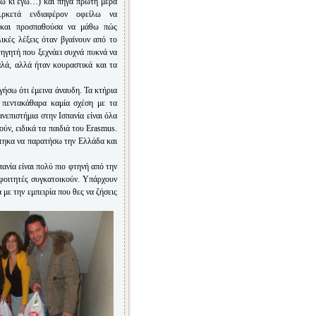
τώ κι εγώ…) και πήγα πρώτη μέρα
ρκετά ενδιαφέρον οφείλω να
 και προσπαθούσα να μάθω πώς
λικές λέξεις όταν βγαίνουν από το
ηγητή που ξεχνάει συχνά πυκνά να
λά, αλλά ήταν κουραστικά και τα
γήσω ότι έμεινα άναυδη. Τα κτήρια
, πεντακάθαρα καμία σχέση με τα
νεπιστήμια στην Ισπανία είναι όλα
ούν, ειδικά τα παιδιά του Erasmus.
τηκα να παρατήσω την Ελλάδα και
ανία είναι πολύ πιο φτηνή από την
ι φοιτητές συγκατοικούν. Υπάρχουν
 με την εμπειρία που θες να ζήσεις