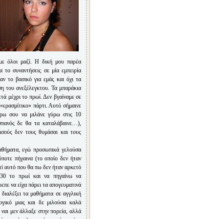
υμε όλοι μαζί. Η δική μου παρέα
 το συναντήσεις σε μία εμπειρία
αν το βασικό για εμάς και όχι τα
ση του ανεξέλεγκτου. Τα μπαράκια
τά μέχρι το πρωί. Δεν βγαίναμε σε
 «ερασμίτικο» πάρτι. Αυτό σήμαινε
γύρω σου να μιλάνε γύρω στις 10
Ισπανός δε θα τα καταλάβαινε…),
ισούς δεν τους θυμάσαι και τους
θήματα, εγώ προσωπικά γελούσα
ποτε πήγαινα (το οποίο δεν ήταν
τί αυτό που θα πω δεν ήταν αρκετό
.30 το πρωί και να πηγαίνω να
πε να είχα πάρει τα απογευματινά
διαλέξει τα μαθήματα σε αγγλική
γικό μιας και δε μιλούσα καλά
 ναι μεν άλλαξε στην πορεία, αλλά